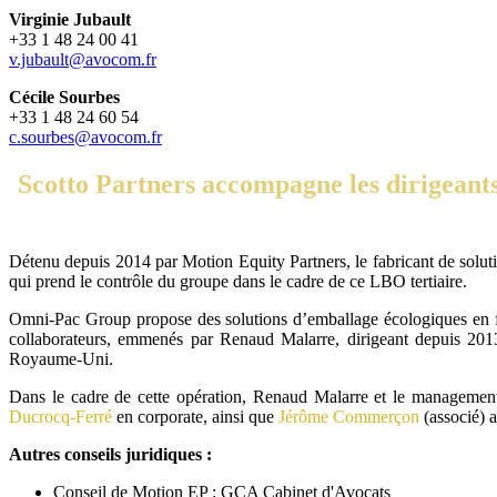
Virginie Jubault
+33 1 48 24 00 41
v.jubault@avocom.fr
Cécile Sourbes
+33 1 48 24 60 54
c.sourbes@avocom.fr
Scotto Partners accompagne les dirigeants
Détenu depuis 2014 par Motion Equity Partners, le fabricant de solut
qui prend le contrôle du groupe dans le cadre de ce LBO tertiaire.
Omni-Pac Group propose des solutions d’emballage écologiques en fibr
collaborateurs, emmenés par Renaud Malarre, dirigeant depuis 2013
Royaume-Uni.
Dans le cadre de cette opération, Renaud Malarre et le manageme
Ducrocq-Ferré
en corporate, ainsi que
Jérôme Commerçon
(associé)
Autres conseils juridiques :
Conseil de Motion EP : GCA Cabinet d'Avocats